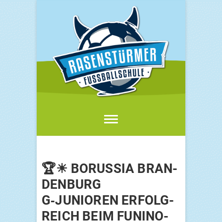
Skip
to
content
FUSSBALLSCHULE
RASENSTÜRMER
🏆☀ BORUS­SIA BRAN­
DEN­BURG
G‑JUNIOREN ERFOLG­
REICH BEIM FUNINO-