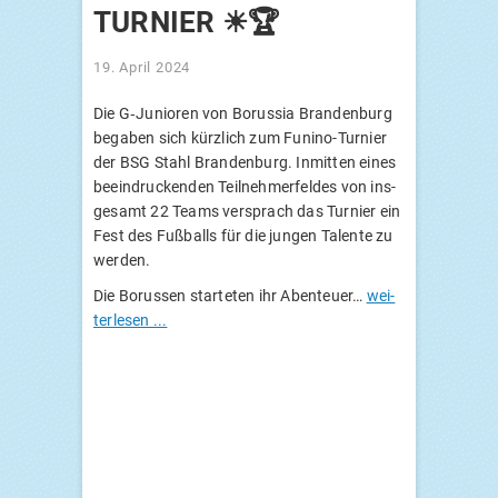
TURNIER ☀🏆
19. April 2024
Die G‑Junioren von Borus­sia Bran­den­burg
bega­ben sich kürz­lich zum Funi­no-Tur­nier
der
BSG
Stahl Bran­den­burg. Inmit­ten eines
beein­dru­cken­den Teil­neh­mer­fel­des von ins­
ge­samt 22 Teams ver­sprach das Tur­nier ein
Fest des Fuß­balls für die jun­gen Talen­te zu
werden.
Die Borus­sen star­te­ten ihr Aben­teu­er…
wei­
ter­le­sen ...