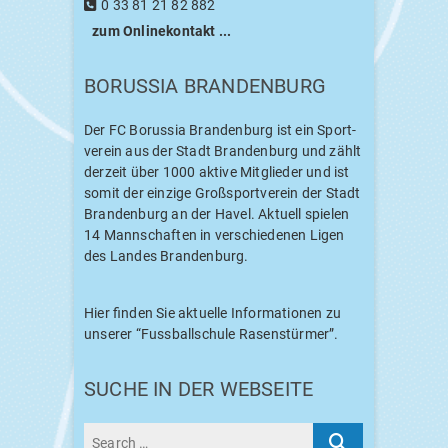
0 33 81 21 82 882
zum Online­kon­takt ...
BORUS­SIA BRANDENBURG
Der
FC
Borus­sia Bran­den­burg ist ein Sport­
ver­ein aus der Stadt Bran­den­burg und zählt
der­zeit über 1000 akti­ve Mit­glie­der und ist
somit der ein­zi­ge Groß­sport­ver­ein der Stadt
Bran­den­burg an der Havel. Aktu­ell spie­len
14 Mann­schaf­ten in ver­schie­de­nen Ligen
des Lan­des Brandenburg.
Hier fin­den Sie aktu­el­le Infor­ma­tio­nen zu
unse­rer “Fuss­ball­schu­le Rasenstürmer”.
SUCHE IN DER WEBSEITE