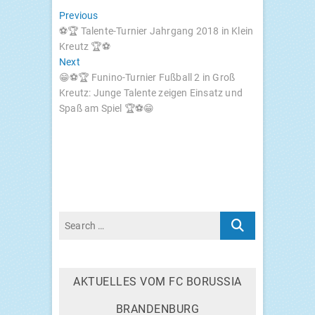
BEITRAGSNAVIGATION
Previous
Previous
post:
⚽🏆 Talen­te-Tur­nier Jahr­gang 2018 in Klein
Kreutz 🏆⚽
Next
Next
post:
😁⚽️🏆 Funi­no-Tur­nier Fuß­ball 2 in Groß
Kreutz: Jun­ge Talen­te zei­gen Ein­satz und
Spaß am Spiel 🏆⚽️😁
AKTU­EL­LES VOM
FC
BORUS­SIA
BRANDENBURG