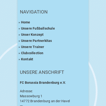
NAVI­GA­TI­ON
»
Home
»
Unse­re Fußballschule
»
Unser Kon­zept
»
Unse­re Partnerkitas
»
Unse­re Trainer
»
Club­coll­ec­tion
»
Kon­takt
UNSE­RE ANSCHRIFT
FC
Borus­sia Bran­den­burg e.V.
Adres­se:
Massow­burg 1
14772 Bran­den­burg an der Havel