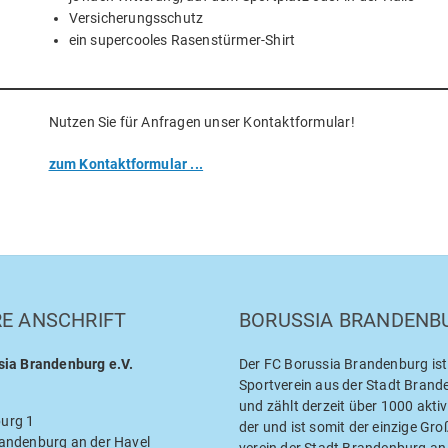
Ver­si­che­rungs­schutz
ein super­coo­les Rasenstürmer-Shirt
Nut­zen Sie für Anfra­gen unser Kontaktformular!
zum Kon­takt­for­mu­lar ...
RE ANSCHRIFT
BORUS­SIA BRANDENB
sia Bran­den­burg e.V.
Der
FC
Borus­sia Bran­den­burg ist
Sport­ver­ein aus der Stadt Bran­d
und zählt der­zeit über 1000 akti­ve
urg 1
der und ist somit der ein­zi­ge Gro
n­den­burg an der Havel