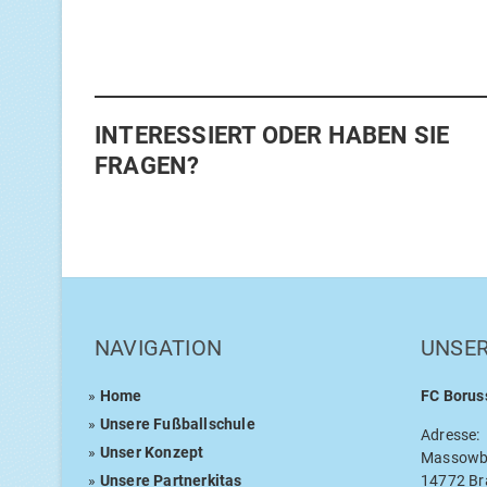
INTER­ES­SIERT ODER HABEN SIE
FRAGEN?
NAVI­GA­TI­ON
UNSE­
»
Home
FC
Borus­
»
Unse­re Fußballschule
Adres­se:
»
Unser Kon­zept
Massow­b
»
Unse­re Partnerkitas
14772 Bra