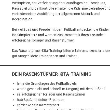
Wett­spie­len, der Ver­fei­ne­rung der Grund­la­gen bei Tor­schuss,
Pass­spiel und Ball­kon­trol­le erhal­ten die Kids eine viel­sei­ti­ge un
vari­an­ten­rei­che Aus­bil­dung der all­ge­mei­nen Moto­rik und
Koordination.
Bei viel Spaß und Freu­de mit dem Fuß­ball ent­de­cken die Kin­der
ihr Kämp­fer­herz und wer­den zusam­men mit ihren Freun­den
erfolg­rei­che Tor­jä­ger und Rasenstürmer.
Das Rasen­stür­mer-Kita-Trai­ning lei­ten erfah­re­ne, lizen­zier­te un
gut aus­ge­bil­de­te Trai­ne­rin­nen und Trainer.
DEIN RASEN­STÜR­MER-KITA-TRAI­NING
ler­ne die Grund­la­gen des Fußballspiels
wer­de geschickt und schnell im Umgang mit dem Fußball
sei erfolg­rei­cher Tor­jä­ger und Rasenstürmer
hab Spaß mit dei­nen Freunden
ent­de­cke dein Kämpferherz