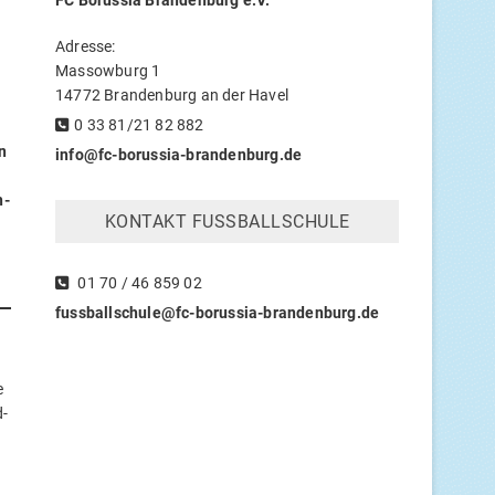
FC
Borus­sia Bran­den­burg e.V.
Adres­se:
Massow­burg 1
14772 Bran­den­burg an der Havel
0 33 81/21 82 882
n
info@fc-borussia-brandenburg.de
h­
KON­TAKT FUSSBALLSCHULE
01 70 / 46 859 02
fussballschule@fc-borussia-brandenburg.de
e
d­