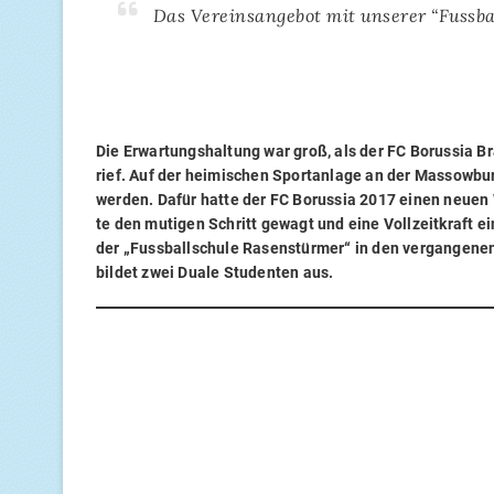
Das Ver­eins­an­ge­bot mit unse­rer “Fuss­ba
Die Erwar­tungs­hal­tung war groß, als der
FC
Borus­sia Br
rief. Auf der hei­mi­schen Sport­an­la­ge an der Massow­burg
wer­den. Dafür hat­te der
FC
Borus­sia 2017 einen neu­en W
te den muti­gen Schritt gewagt und eine Voll­zeit­kraft ein
der „Fuss­ball­schu­le Rasen­stür­mer“ in den ver­gan­ge­nen 
bil­det zwei Dua­le Stu­den­ten aus.