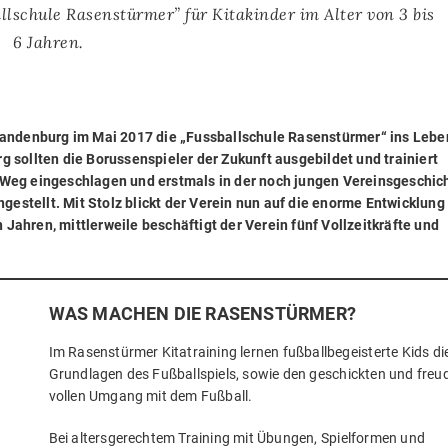
ll­schu­le Rasen­stür­mer” für Kita­kin­der im Alter von 3 bis
6 Jahren.
an­den­burg im Mai 2017 die „Fuss­ball­schu­le Rasen­stür­mer“ ins Lebe
 soll­ten die Borus­sen­spie­ler der Zukunft aus­ge­bil­det und trai­niert
eg ein­ge­schla­gen und erst­mals in der noch jun­gen Ver­eins­ge­schic
­ge­stellt. Mit Stolz blickt der Ver­ein nun auf die enor­me Ent­wick­lung
Jah­ren, mitt­ler­wei­le beschäf­tigt der Ver­ein fünf Voll­zeit­kräf­te und
WAS MACHEN DIE RASENSTÜRMER?
Im Rasen­stür­mer Kita­trai­ning ler­nen fuß­ball­be­geis­ter­te Kids di
Grund­la­gen des Fuß­ball­spiels, sowie den geschick­ten und freu
vol­len Umgang mit dem Fußball.
Bei alters­ge­rech­tem Trai­ning mit Übun­gen, Spiel­for­men und