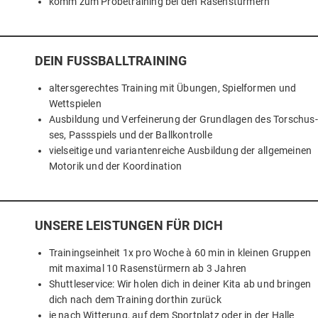
komm zum Pro­be­trai­ning bei den Rasenstürmern
DEIN FUSS­BALL­TRAI­NING
alters­ge­rech­tes Trai­ning mit Übun­gen, Spiel­for­men und
Wettspielen
Aus­bil­dung und Ver­fei­ne­rung der Grund­la­gen des Tor­schus­
ses, Pass­spiels und der Ballkontrolle
viel­sei­ti­ge und vari­an­ten­rei­che Aus­bil­dung der all­ge­mei­nen
Moto­rik und der Koordination
UNSE­RE LEIS­TUN­GEN FÜR DICH
Trai­nings­ein­heit 1x pro Woche à 60 min in klei­nen Grup­pen
mit maxi­mal 10 Rasen­stür­mern ab 3 Jahren
Shut­tle­ser­vice: Wir holen dich in dei­ner Kita ab und brin­gen
dich nach dem Trai­ning dort­hin zurück
je nach Wit­te­rung, auf dem Sport­platz oder in der Halle