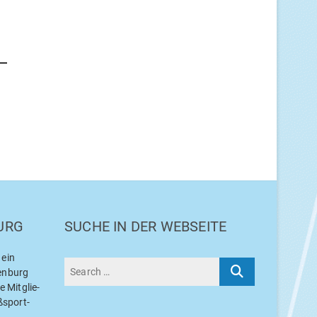
URG
SUCHE IN DER WEBSEITE
 ein
en­burg
 Mit­glie­
ß­sport­