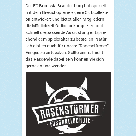
Der
FC
Borus­sia Bran­den­burg hat spe­zi­ell
mit dem Bre­si­shop eine eige­ne Club­col­lek­ti­
on ent­wi­ckelt und bie­tet allen Mit­glie­dern
die Mög­lich­keit Online unkom­pli­ziert und
schnell die pas­sen­de Aus­rüs­tung ent­spre­
chend dem Spie­ler­al­ter zu bestel­len. Natür­
lich gibt es auch für unse­re “Rasen­stür­mer”
Eini­ges zu ent­de­cken. Soll­te ein­mal nicht
das Pas­sen­de dabei sein kön­nen Sie sich
ger­ne an uns wenden.