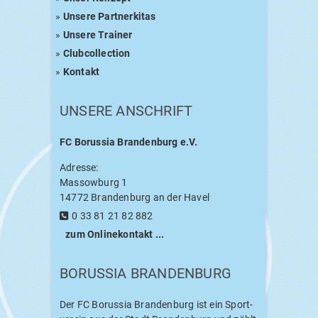
»
Unse­re Partnerkitas
»
Unse­re Trainer
»
Club­coll­ec­tion
»
Kon­takt
UNSE­RE ANSCHRIFT
FC
Borus­sia Bran­den­burg e.V.
Adres­se:
Massow­burg 1
14772 Bran­den­burg an der Havel
0 33 81 21 82 882
zum Online­kon­takt ...
BORUS­SIA BRANDENBURG
Der
FC
Borus­sia Bran­den­burg ist ein Sport­