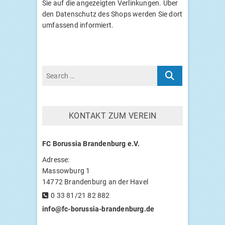
Sie auf die ange­zeig­ten Ver­lin­kun­gen. Über
den Daten­schutz des Shops wer­den Sie dort
umfas­send informiert.
KON­TAKT ZUM VEREIN
FC
Borus­sia Bran­den­burg e.V.
Adres­se:
Massow­burg 1
14772 Bran­den­burg an der Havel
0 33 81/21 82 882
info@fc-borussia-brandenburg.de