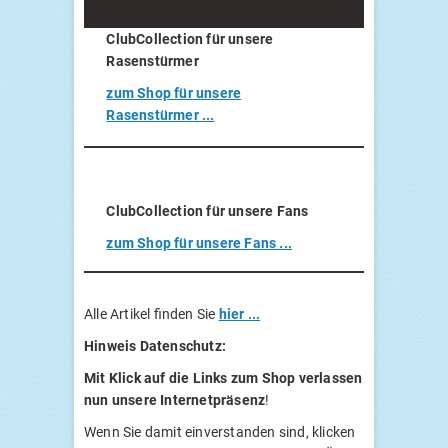
Club­Coll­ec­tion für unse­re
Rasenstürmer
zum Shop für unse­re
Rasenstürmer ...
Club­Coll­ec­tion
für unse­re Fans
zum Shop für unse­re Fans ...
Alle Arti­kel fin­den Sie
hier ...
Hin­weis Datenschutz:
Mit Klick auf die Links zum Shop ver­las­sen
nun unse­re Inter­net­prä­senz
!
Wenn Sie damit ein­ver­stan­den sind, kli­cken