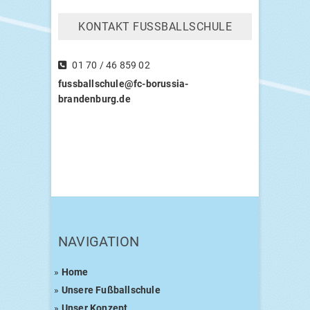
KON­TAKT FUSSBALLSCHULE
01 70 / 46 859 02
fussballschule@fc-borussia-
brandenburg.de
NAVI­GA­TI­ON
»
Home
»
Unse­re Fußballschule
»
Unser Kon­zept