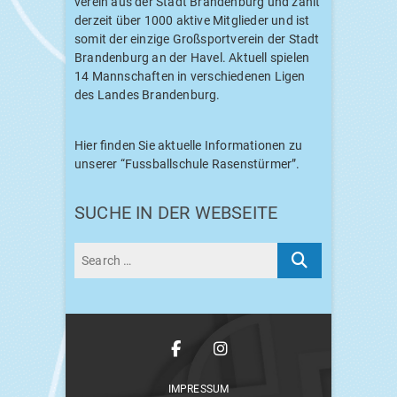
ver­ein aus der Stadt Bran­den­burg und zählt
der­zeit über 1000 akti­ve Mit­glie­der und ist
somit der ein­zi­ge Groß­sport­ver­ein der Stadt
Bran­den­burg an der Havel. Aktu­ell spie­len
14 Mann­schaf­ten in ver­schie­de­nen Ligen
des Lan­des Brandenburg.
Hier fin­den Sie aktu­el­le Infor­ma­tio­nen zu
unse­rer “Fuss­ball­schu­le Rasenstürmer”.
SUCHE IN DER WEBSEITE
Face­
Insta­
book
gram
IMPRES­SUM