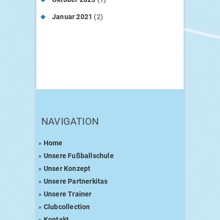
Januar 2021
(2)
NAVI­GA­TI­ON
»
Home
»
Unse­re Fußballschule
»
Unser Kon­zept
»
Unse­re Partnerkitas
»
Unse­re Trainer
»
Club­coll­ec­tion
»
Kon­takt