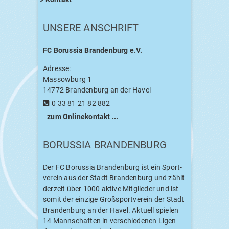
UNSE­RE ANSCHRIFT
FC
Borus­sia Bran­den­burg e.V.
Adres­se:
Massow­burg 1
14772 Bran­den­burg an der Havel
0 33 81 21 82 882
zum Online­kon­takt ...
BORUS­SIA BRANDENBURG
Der
FC
Borus­sia Bran­den­burg ist ein Sport­
ver­ein aus der Stadt Bran­den­burg und zählt
der­zeit über 1000 akti­ve Mit­glie­der und ist
somit der ein­zi­ge Groß­sport­ver­ein der Stadt
Bran­den­burg an der Havel. Aktu­ell spie­len
14 Mann­schaf­ten in ver­schie­de­nen Ligen