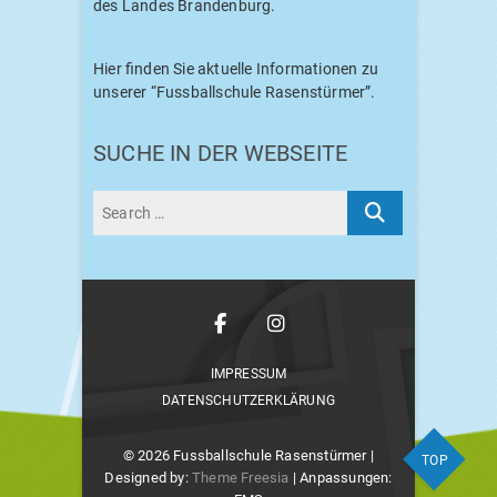
des Lan­des Brandenburg.
Hier fin­den Sie aktu­el­le Infor­ma­tio­nen zu
unse­rer “Fuss­ball­schu­le Rasenstürmer”.
SUCHE IN DER WEBSEITE
Face­
Insta­
book
gram
IMPRES­SUM
DATEN­SCHUTZ­ER­KLÄ­RUNG
© 2026
Fussballschule Rasenstürmer
|
TOP
Designed by:
Theme Freesia
| Anpassungen: